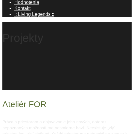
Hodnotenia
Kontakt
:: Living Legends ::
Projekty
Ateliér FOR
Práca s priestorom a objavovanie jeho nových, doteraz
nepoznaných možností ma nesmierne baví. Neexistuje „zlý“
priestor, len „zle“ riešený. Každý priestor ma potenciál na zmenu k