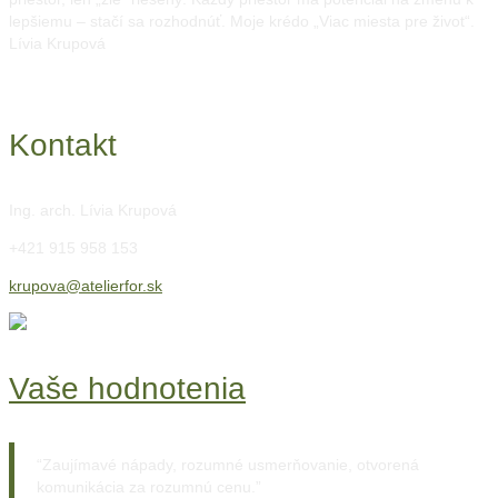
lepšiemu – stačí sa rozhodnúť. Moje krédo „Viac miesta pre život“.
Lívia Krupová
Kontakt
Ing. arch. Lívia Krupová
+421 915 958 153
krupova@atelierfor.sk
Vaše hodnotenia
Zaujímavé nápady, rozumné usmerňovanie, otvorená
komunikácia za rozumnú cenu.