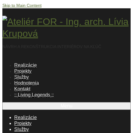
Skip to Main Content
NÁVRH A REKONŠTRUKCIA INTERIÉROV NA KĽÚČ
Realizácie
Projekty
Služby
Hodnotenia
Kontakt
:: Living Legends ::
Menu
Realizácie
Projekty
Služby