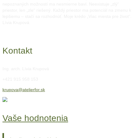
nepoznaných možností ma nesmierne baví. Neexistuje „zlý“
priestor, len „zle“ riešený. Každý priestor ma potenciál na zmenu k
lepšiemu – stačí sa rozhodnúť. Moje krédo „Viac miesta pre život“.
Lívia Krupová
Kontakt
Ing. arch. Lívia Krupová
+421 915 958 153
krupova@atelierfor.sk
Vaše hodnotenia