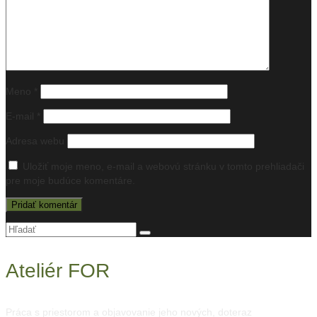
Meno
*
E-mail
*
Adresa webu
Uložiť moje meno, e-mail a webovú stránku v tomto prehliadači
pre moje budúce komentáre.
Hľadanie
pre:
Ateliér FOR
Práca s priestorom a objavovanie jeho nových, doteraz