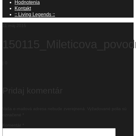
Hodnotenia
Kontakt
:: Living Legends ::
11
máj 2015
150115_Mileticova_povod
|
0
Pridaj komentár
Vaša e-mailová adresa nebude zverejnená.
Vyžadované polia sú
označené
*
Komentár
*