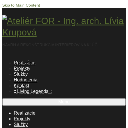
Skip to Main Content
NÁVRH A REKONŠTRUKCIA INTERIÉROV NA KĽÚČ
Realizácie
Projekty
Služby
Hodnotenia
Kontakt
:: Living Legends ::
Menu
Realizácie
Projekty
Služby