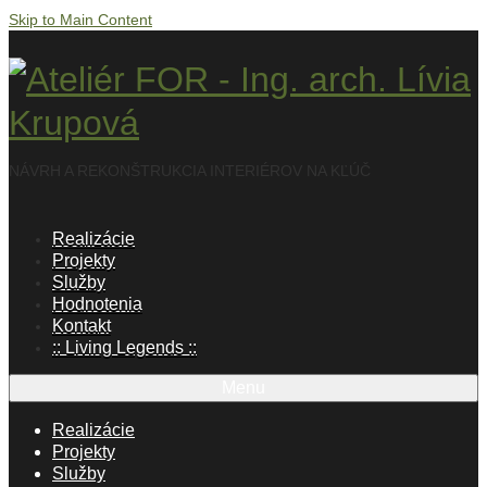
Skip to Main Content
NÁVRH A REKONŠTRUKCIA INTERIÉROV NA KĽÚČ
Realizácie
Projekty
Služby
Hodnotenia
Kontakt
:: Living Legends ::
Menu
Realizácie
Projekty
Služby