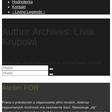
Hodnotenia
Kontakt
:: Living Legends ::
Author Archives: Lívia
Krupová
Je nám ľúto, ale pre Vaše zadanie sa nenašiel žiaden výsledok.
Hľadanie
pre:
Hľadanie
pre:
Ateliér FOR
Práca s priestorom a objavovanie jeho nových, doteraz
nepoznaných možností ma nesmierne baví. Neexistuje „zlý“