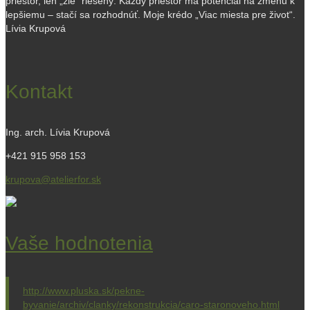
priestor, len „zle“ riešený. Každý priestor ma potenciál na zmenu k
lepšiemu – stačí sa rozhodnúť. Moje krédo „Viac miesta pre život“.
Lívia Krupová
Kontakt
Ing. arch. Lívia Krupová
+421 915 958 153
krupova@atelierfor.sk
Vaše hodnotenia
http://www.pluska.sk/pekne-
byvanie/archiv/clanky/rekonstrukcia/caro-staronoveho.html