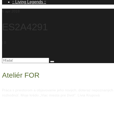
:: Living Legends ::
6
apr 2018
ES2A4291
|
0
Hľadanie
pre:
Ateliér FOR
Práca s priestorom a objavovanie jeho nových, doteraz nepoznaných mo
rozhodnúť. Moje krédo „Viac miesta pre život“. Lívia Krupová