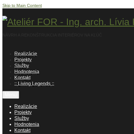
Skip to Main Content
NÁVRH A REKONŠTRUKCIA INTERIÉROV NA KĽÚČ
Realizácie
Projekty
Služby
Hodnotenia
Kontakt
:: Living Legends ::
Menu
Realizácie
Projekty
Služby
Hodnotenia
Kontakt