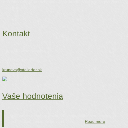
lepšiemu – stačí sa rozhodnúť. Moje krédo „Viac miesta pre život“.
Lívia Krupová
Kontakt
Ing. arch. Lívia Krupová
+421 915 958 153
krupova@atelierfor.sk
Vaše hodnotenia
Spolupráca ohľadom dozariaďovania môjho bytu s bytovou
architektkou Líviou Krupovou bola úpln…
Read more