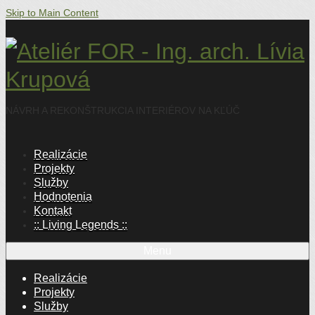
Skip to Main Content
NÁVRH A REKONŠTRUKCIA INTERIÉROV NA KĽÚČ
Realizácie
Projekty
Služby
Hodnotenia
Kontakt
:: Living Legends ::
Menu
Realizácie
Projekty
Služby