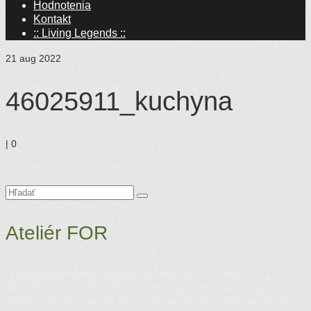
Hodnotenia
Kontakt
:: Living Legends ::
21
aug 2022
46025911_kuchyna
|
0
Hľadanie
pre:
Ateliér FOR
Práca s priestorom a objavovanie jeho nových, doteraz
nepoznaných možností ma nesmierne baví. Neexistuje „zlý“
priestor, len „zle“ riešený. Každý priestor ma potenciál na zmenu k