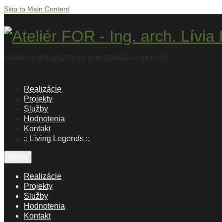
Skip to Main Content
NÁVRH A REKONŠTRUKCIA INTERIÉROV NA KĽÚČ
Realizácie
Projekty
Služby
Hodnotenia
Kontakt
:: Living Legends ::
Menu
Realizácie
Projekty
Služby
Hodnotenia
Kontakt