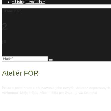
:: Living Legends ::
10
nov 2025
2
|
0
Hľadanie
pre:
Ateliér FOR
Práca s priestorom a objavovanie jeho nových, doteraz nepoznaných mo
rozhodnúť. Moje krédo „Viac miesta pre život“. Lívia Krupová