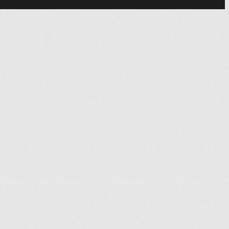
ý. Každý priestor ma potenciál na zmenu k lepšiemu – stačí sa