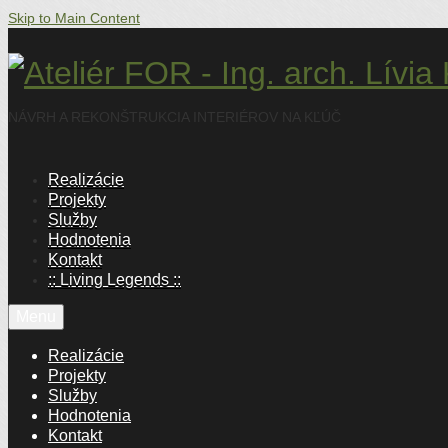
Skip to Main Content
NÁVRH A REKONŠTRUKCIA INTERIÉROV NA KĽÚČ
Realizácie
Projekty
Služby
Hodnotenia
Kontakt
:: Living Legends ::
Menu
Realizácie
Projekty
Služby
Hodnotenia
Kontakt