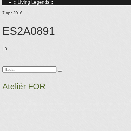
:: Living Legends ::
7
apr 2016
ES2A0891
|
0
Hľadanie
pre:
Ateliér FOR
Práca s priestorom a objavovanie jeho nových, doteraz nepoznaných mo
rozhodnúť. Moje krédo „Viac miesta pre život“. Lívia Krupová