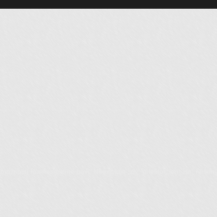
žností ma nesmierne baví. Neexistuje „zlý“ priestor, len „zle“ riešen