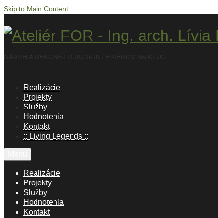
Skip to Main Content
NÁVRH A REKONŠTRUKCIA INTERIÉROV NA KĽÚČ
Realizácie
Projekty
Služby
Hodnotenia
Kontakt
:: Living Legends ::
Menu
Realizácie
Projekty
Služby
Hodnotenia
Kontakt