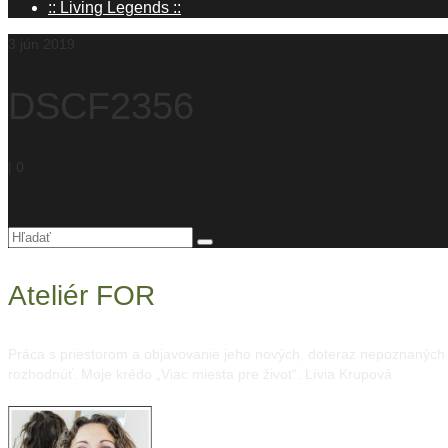
:: Living Legends ::
3
jún 2019
DSCF2356
|
0
Hľadanie
pre:
Ateliér FOR
Práca s priestorom a objavovanie jeho nových, doteraz nepoznaných mo
rozhodnúť. Moje krédo „Viac miesta pre život“. Lívia Krupová