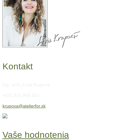
Kontakt
Ing. arch. Lívia Krupová
+421 915 958 153
krupova@atelierfor.sk
Vaše hodnotenia