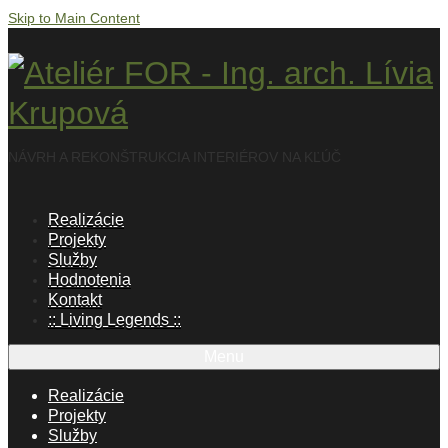
Skip to Main Content
NÁVRH A REKONŠTRUKCIA INTERIÉROV NA KĽÚČ
Realizácie
Projekty
Služby
Hodnotenia
Kontakt
:: Living Legends ::
Menu
Realizácie
Projekty
Služby