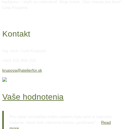
lepšiemu – stačí sa rozhodnúť. Moje krédo „Viac miesta pre život“.
Lívia Krupová
Kontakt
Ing. arch. Lívia Krupová
+421 915 958 153
krupova@atelierfor.sk
Vaše hodnotenia
Pre výber architekta môjho piateho bytu som si napísala
zadanie, ktoré bolo zámerne trochu „prehnané“…
Read
more