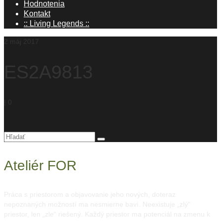
Hodnotenia
Kontakt
:: Living Legends ::
2
máj 2017
ES2A9813
|
0
Hľadanie
pre:
Ateliér FOR
Práca s priestorom a objavovanie jeho nových, doteraz
nepoznaných možností ma nesmierne baví. Neexistuje „zlý“
priestor, len „zle“ riešený. Každý priestor ma potenciál na zmenu k