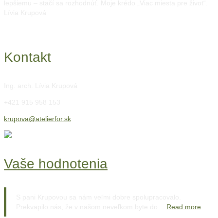
lepšiemu – stačí sa rozhodnúť. Moje krédo „Viac miesta pre život“.
Lívia Krupová
Kontakt
Ing. arch. Lívia Krupová
+421 915 958 153
krupova@atelierfor.sk
Vaše hodnotenia
S pani Krupovou sa nám veľmi dobre spolupracovalo.
Prekvapilo nás, že v našom neveľkom byte do…
Read more