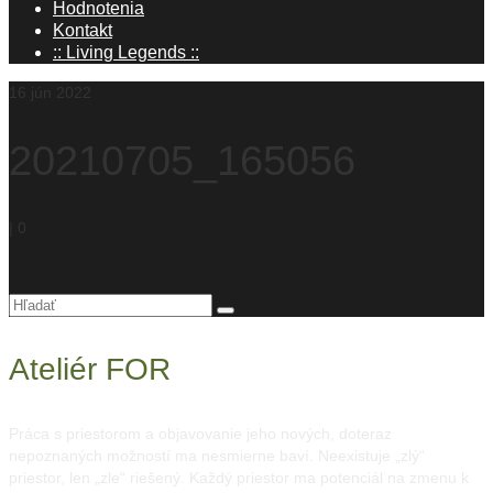
Hodnotenia
Kontakt
:: Living Legends ::
16
jún 2022
20210705_165056
|
0
Hľadanie
pre:
Ateliér FOR
Práca s priestorom a objavovanie jeho nových, doteraz
nepoznaných možností ma nesmierne baví. Neexistuje „zlý“
priestor, len „zle“ riešený. Každý priestor ma potenciál na zmenu k