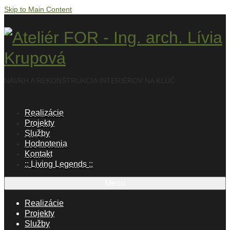
Skip to Main Content
NÁVRH A REKONŠTRUKCIA INTERIÉROV NA KĽÚČ
Realizácie
Projekty
Služby
Hodnotenia
Kontakt
:: Living Legends ::
Menu
Realizácie
Projekty
Služby