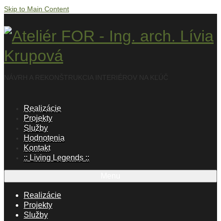
Skip to Main Content
NÁVRH A REKONŠTRUKCIA INTERIÉROV NA KĽÚČ
Realizácie
Projekty
Služby
Hodnotenia
Kontakt
:: Living Legends ::
Menu
Realizácie
Projekty
Služby