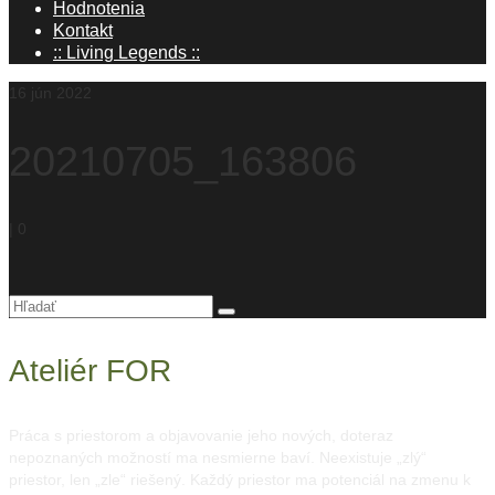
Hodnotenia
Kontakt
:: Living Legends ::
16
jún 2022
20210705_163806
|
0
Hľadanie
pre:
Ateliér FOR
Práca s priestorom a objavovanie jeho nových, doteraz
nepoznaných možností ma nesmierne baví. Neexistuje „zlý“
priestor, len „zle“ riešený. Každý priestor ma potenciál na zmenu k