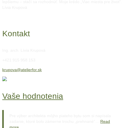
lepšiemu – stačí sa rozhodnúť. Moje krédo „Viac miesta pre život“.
Lívia Krupová
Kontakt
Ing. arch. Lívia Krupová
+421 915 958 153
krupova@atelierfor.sk
Vaše hodnotenia
Pre výber architekta môjho piateho bytu som si napísala
zadanie, ktoré bolo zámerne trochu „prehnané“…
Read
more