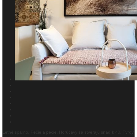
Letné sparno. Pečie a pečie. Horúčavy sa štverajú snáď k 40. Tvrdý