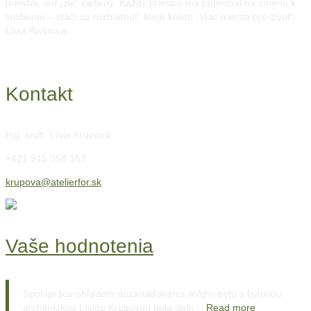
priestor, len „zle“ riešený. Každý priestor ma potenciál na zmenu k
lepšiemu – stačí sa rozhodnúť. Moje krédo „Viac miesta pre život“.
Lívia Krupová
Kontakt
Ing. arch. Lívia Krupová
+421 915 958 153
krupova@atelierfor.sk
Vaše hodnotenia
Spolupráca ohľadom dozariaďovania môjho bytu s bytovou
architektkou Líviou Krupovou bola úpln…
Read more