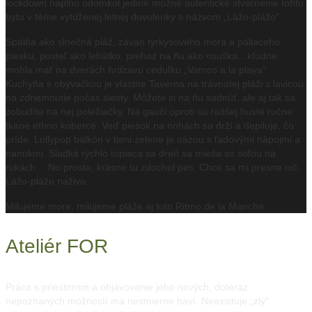
lockdown naplno odomkol jediné možné autentické stvárnenie tohto
bytu v téme vytúženej letnej dovolenky s názvom „Lážo-plážo“.
Spálňa ako slnečná pláž, závan tyrkysového mora a páliaceho
piesku, posteľ ako lehátko, prehoz na ňu ako osuška…kľudne
mohla mať na dverách hrdzavú ceduľku „Vamos a la playa“.
Kuchyňa s obývačkou je vlastne Taverna na trávnatej pláži s lavicou
na zdriemnutie počas siesty. Môžete si na ňu sadnúť, ale aj tak sa
zobudíte na nej poležiačky. Na gauči oproti sú radšej husté ručne
tkané ethno koberce. Veď piesok na nohách sa drží a depiluje, čo
príde. Lollypop balkón v tieni zelene je oázou s ľadovými nápojmi a
nanukmi. Sladká rýchlo topiaca sa dreň sa mieša so soľou na
rukách… No proste, krásne tu zdochol pes. Chce sa mi presne nič.
Lážo-plážo naživo.
Milujeme more, milujeme pláže aj toto Ritmo de la Manche.
Ateliér FOR
Práca s priestorom a objavovanie jeho nových, doteraz
nepoznaných možností ma nesmierne baví. Neexistuje „zlý“