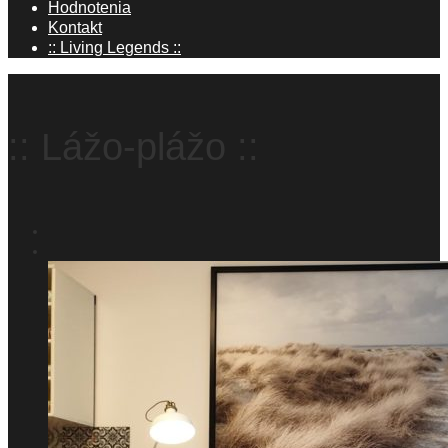
Hodnotenia
Kontakt
:: Living Legends ::
:: Lážo-plážo ::