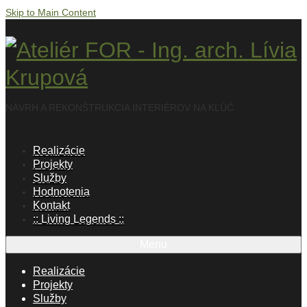
Skip to Main Content
NÁVRH A REKONŠTRUKCIA INTERIÉROV NA KĽÚČ
Realizácie
Projekty
Služby
Hodnotenia
Kontakt
:: Living Legends ::
Menu
Realizácie
Projekty
Služby