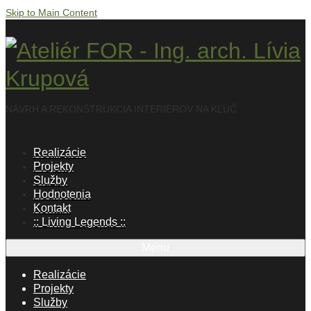
Skip to Main Content
NÁVRH A REKONŠTRUKCIA INTERIÉROV NA KĽÚČ
Realizácie
Projekty
Služby
Hodnotenia
Kontakt
:: Living Legends ::
Menu
Realizácie
Projekty
Služby