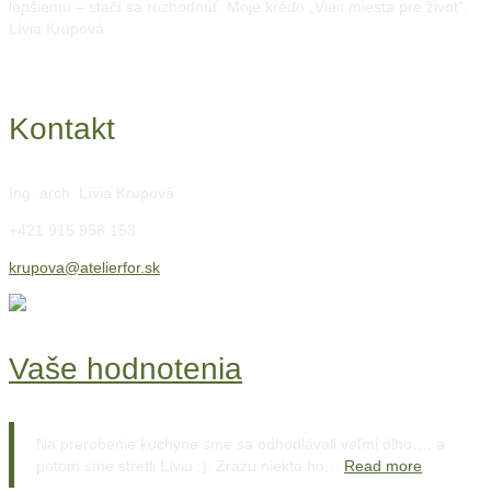
lepšiemu – stačí sa rozhodnúť. Moje krédo „Viac miesta pre život“.
Lívia Krupová
Kontakt
Ing. arch. Lívia Krupová
+421 915 958 153
krupova@atelierfor.sk
Vaše hodnotenia
Na prerobenie kuchyne sme sa odhodlávali veľmi dlho…, a
potom sme stretli Líviu :). Zrazu niekto ho…
Read more