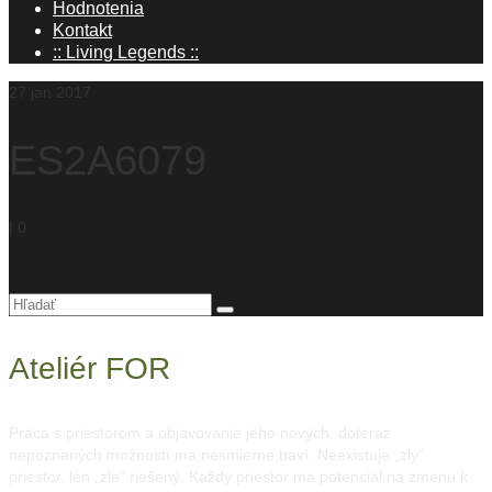
Hodnotenia
Kontakt
:: Living Legends ::
27
jan 2017
ES2A6079
|
0
Hľadanie
pre:
Ateliér FOR
Práca s priestorom a objavovanie jeho nových, doteraz
nepoznaných možností ma nesmierne baví. Neexistuje „zlý“
priestor, len „zle“ riešený. Každý priestor ma potenciál na zmenu k