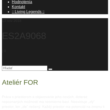
Hodnotenia
Kontakt
:: Living Legends ::
13
nov 2018
ES2A9068
|
0
Hľadanie
pre:
Ateliér FOR
Práca s priestorom a objavovanie jeho nových, doteraz
nepoznaných možností ma nesmierne baví. Neexistuje „zlý“
priestor, len „zle“ riešený. Každý priestor ma potenciál na zmenu k