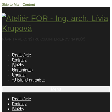
Skip to Main Content
NÁVRH A REKONŠTRUKCIA INTERIÉROV NA KĽÚČ
Realizácie
Projekty
Služby
Hodnotenia
Kontakt
:: Living Legends ::
Menu
Realizácie
Projekty
Služby