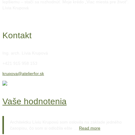
lepšiemu – stačí sa rozhodnúť. Moje krédo „Viac miesta pre život“.
Lívia Krupová
Kontakt
Ing. arch. Lívia Krupová
+421 915 958 153
krupova@atelierfor.sk
Vaše hodnotenia
Architektku Líviu Krupovú som oslovila na základe jedného
časopisu, čo som si odložila ešte …
Read more