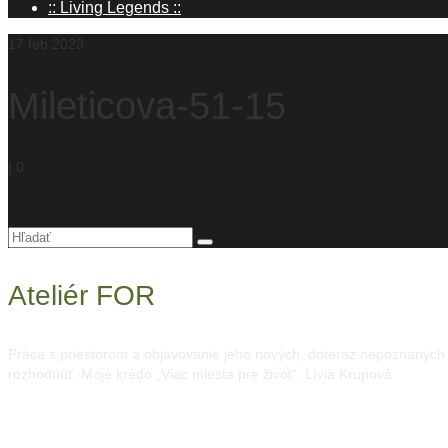
:: Living Legends ::
17
feb 2023
Mileticova-51-15
|
0
Hľadanie
pre:
Ateliér FOR
Práca s priestorom a objavovanie jeho nových, doteraz nepoznaných mo
rozhodnúť. Moje krédo „Viac miesta pre život“. Lívia Krupová