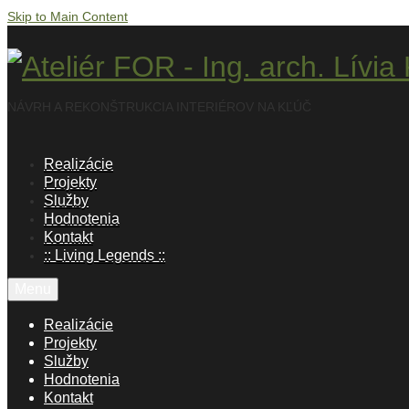
Skip to Main Content
NÁVRH A REKONŠTRUKCIA INTERIÉROV NA KĽÚČ
Realizácie
Projekty
Služby
Hodnotenia
Kontakt
:: Living Legends ::
Menu
Realizácie
Projekty
Služby
Hodnotenia
Kontakt