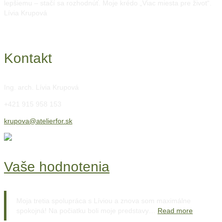
lepšiemu – stačí sa rozhodnúť. Moje krédo „Viac miesta pre život“.
Lívia Krupová
Kontakt
Ing. arch. Lívia Krupová
+421 915 958 153
krupova@atelierfor.sk
Vaše hodnotenia
Moja tretia spolupráca s Líviou a znova som maximálne
spokojná! Na počiatku boli moje predstavy…
Read more