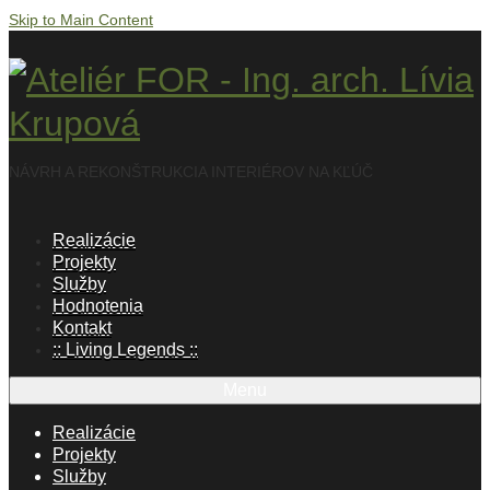
Skip to Main Content
NÁVRH A REKONŠTRUKCIA INTERIÉROV NA KĽÚČ
Realizácie
Projekty
Služby
Hodnotenia
Kontakt
:: Living Legends ::
Menu
Realizácie
Projekty
Služby