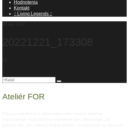
Hodnotenia
Kontakt
:: Living Legends ::
30
dec 2022
20221221_173308
|
0
Hľadanie
pre:
Ateliér FOR
Práca s priestorom a objavovanie jeho nových, doteraz
nepoznaných možností ma nesmierne baví. Neexistuje „zlý“
priestor, len „zle“ riešený. Každý priestor ma potenciál na zmenu k