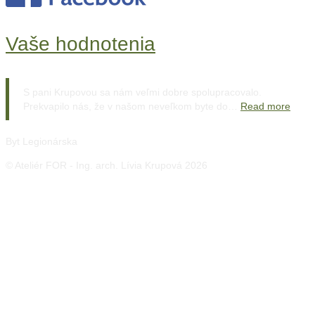
Vaše hodnotenia
S pani Krupovou sa nám veľmi dobre spolupracovalo.
Prekvapilo nás, že v našom neveľkom byte do…
Read more
Byt Legionárska
© Ateliér FOR - Ing. arch. Lívia Krupová 2026