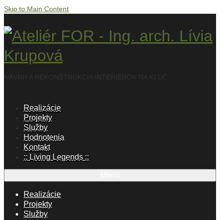
Skip to Main Content
NÁVRH A REKONŠTRUKCIA INTERIÉROV NA KĽÚČ
Realizácie
Projekty
Služby
Hodnotenia
Kontakt
:: Living Legends ::
Menu
Realizácie
Projekty
Služby