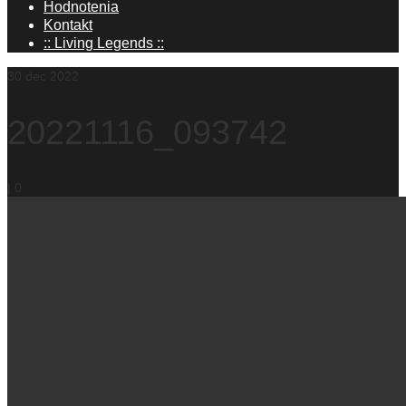
Hodnotenia
Kontakt
:: Living Legends ::
30
dec 2022
20221116_093742
|
0