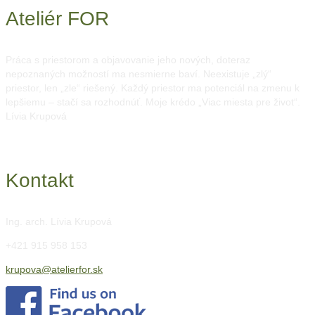
Ateliér FOR
Práca s priestorom a objavovanie jeho nových, doteraz
nepoznaných možností ma nesmierne baví. Neexistuje „zlý“
priestor, len „zle“ riešený. Každý priestor ma potenciál na zmenu k
lepšiemu – stačí sa rozhodnúť. Moje krédo „Viac miesta pre život“.
Lívia Krupová
Kontakt
Ing. arch. Lívia Krupová
+421 915 958 153
krupova@atelierfor.sk