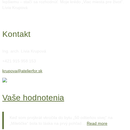
lepšiemu – stačí sa rozhodnúť. Moje krédo „Viac miesta pre život“.
Lívia Krupová
Kontakt
Ing. arch. Lívia Krupová
+421 915 958 153
krupova@atelierfor.sk
Vaše hodnotenia
Keď som prvýkrát vkročila do bytu „50 odtieňov sivej“ na
„Miletičke“ bola to láska na prvý pohľad…
Read more