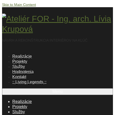
Skip to Main Content
NÁVRH A REKONŠTRUKCIA INTERIÉROV NA KĽÚČ
Realizácie
Projekty
Služby
Hodnotenia
Kontakt
:: Living Legends ::
Menu
Realizácie
Projekty
Služby