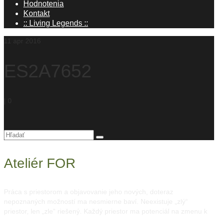
Hodnotenia
Kontakt
:: Living Legends ::
11
apr 2016
ES2A7652
|
0
Hľadanie
pre:
Ateliér FOR
Práca s priestorom a objavovanie jeho nových, doteraz
nepoznaných možností ma nesmierne baví. Neexistuje „zlý“
priestor, len „zle“ riešený. Každý priestor ma potenciál na zmenu k