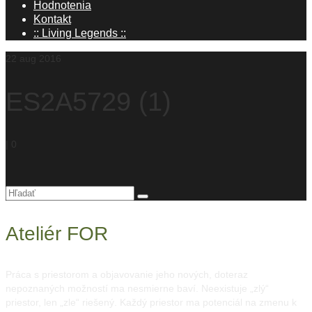
Hodnotenia
Kontakt
:: Living Legends ::
22
aug 2016
ES2A5729 (1)
|
0
Hľadanie
pre:
Ateliér FOR
Práca s priestorom a objavovanie jeho nových, doteraz
nepoznaných možností ma nesmierne baví. Neexistuje „zlý“
priestor, len „zle“ riešený. Každý priestor ma potenciál na zmenu k