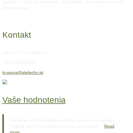
lepšiemu – stačí sa rozhodnúť. Moje krédo „Viac miesta pre život“.
Lívia Krupová
Kontakt
Ing. arch. Lívia Krupová
+421 915 958 153
krupova@atelierfor.sk
Vaše hodnotenia
Pre výber architekta môjho piateho bytu som si napísala
zadanie, ktoré bolo zámerne trochu „prehnané“…
Read
more