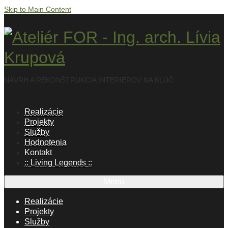
Skip to Main Content
NÁVRH A REKONŠTRUKCIA INTERIÉROV NA KĽÚČ
Realizácie
Projekty
Služby
Hodnotenia
Kontakt
:: Living Legends ::
Menu
Realizácie
Projekty
Služby