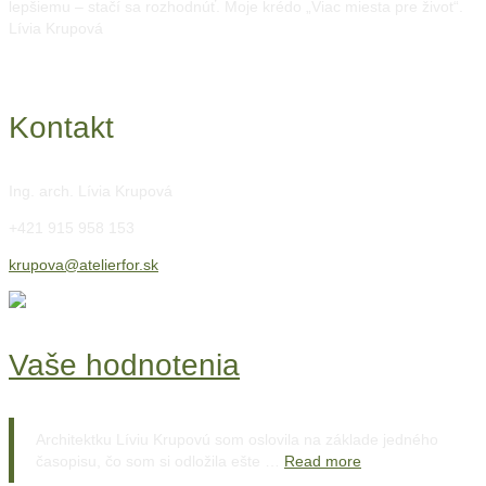
lepšiemu – stačí sa rozhodnúť. Moje krédo „Viac miesta pre život“.
Lívia Krupová
Kontakt
Ing. arch. Lívia Krupová
+421 915 958 153
krupova@atelierfor.sk
Vaše hodnotenia
Architektku Líviu Krupovú som oslovila na základe jedného
časopisu, čo som si odložila ešte …
Read more