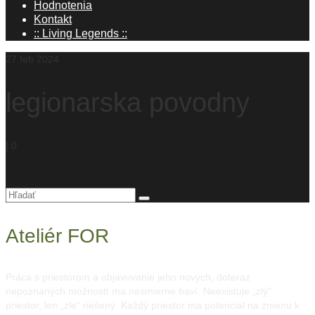
Hodnotenia
Kontakt
:: Living Legends ::
27
feb 2024
legionarska povodny
|
0
Hľadanie
pre:
Ateliér FOR
Práca s priestorom a objavovanie jeho nových, doteraz
nepoznaných možností ma nesmierne baví. Neexistuje „zlý“
priestor, len „zle“ riešený. Každý priestor ma potenciál na zmenu k