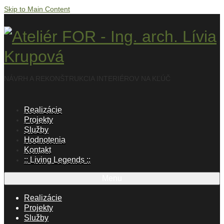
Skip to Main Content
NÁVRH A REKONŠTRUKCIA INTERIÉROV NA KĽÚČ
Realizácie
Projekty
Služby
Hodnotenia
Kontakt
:: Living Legends ::
Menu
Realizácie
Projekty
Služby