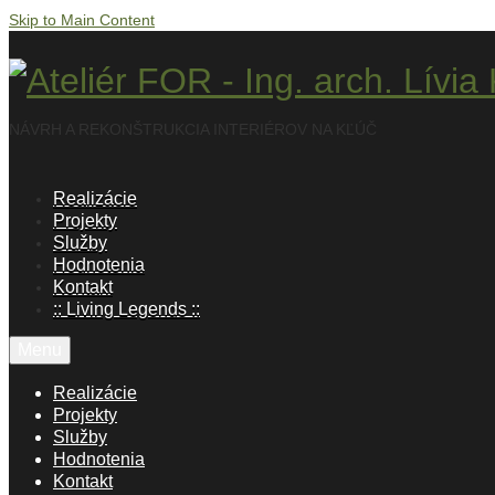
Skip to Main Content
NÁVRH A REKONŠTRUKCIA INTERIÉROV NA KĽÚČ
Realizácie
Projekty
Služby
Hodnotenia
Kontakt
:: Living Legends ::
Menu
Realizácie
Projekty
Služby
Hodnotenia
Kontakt