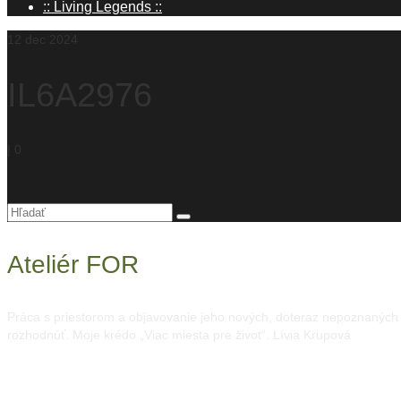
:: Living Legends ::
12
dec 2024
IL6A2976
|
0
Hľadanie
pre:
Ateliér FOR
Práca s priestorom a objavovanie jeho nových, doteraz nepoznaných mo
rozhodnúť. Moje krédo „Viac miesta pre život“. Lívia Krupová