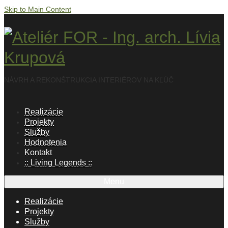
Skip to Main Content
NÁVRH A REKONŠTRUKCIA INTERIÉROV NA KĽÚČ
Realizácie
Projekty
Služby
Hodnotenia
Kontakt
:: Living Legends ::
Menu
Realizácie
Projekty
Služby