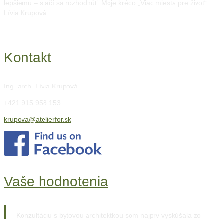
lepšiemu – stačí sa rozhodnúť. Moje krédo „Viac miesta pre život“.
Lívia Krupová
Kontakt
Ing. arch. Lívia Krupová
+421 915 958 153
krupova@atelierfor.sk
Vaše hodnotenia
Konzultáciu s bytovou architektkou som najprv vyskúšala zo