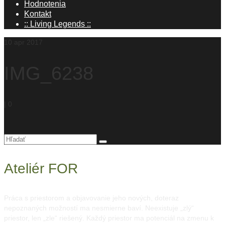
Hodnotenia
Kontakt
:: Living Legends ::
10
apr 2017
IMG_6238
|
0
Hľadanie
pre:
Ateliér FOR
Práca s priestorom a objavovanie jeho nových, doteraz
nepoznaných možností ma nesmierne baví. Neexistuje „zlý“
priestor, len „zle“ riešený. Každý priestor ma potenciál na zmenu k