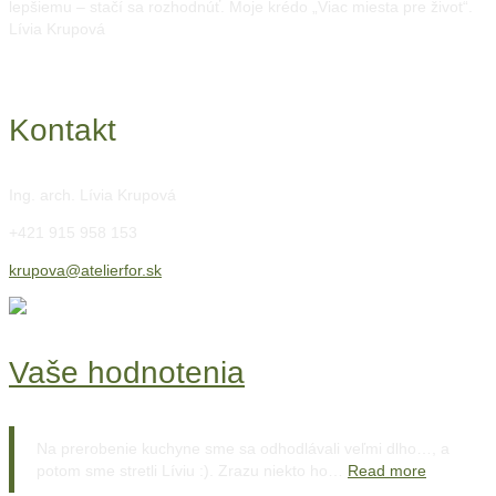
lepšiemu – stačí sa rozhodnúť. Moje krédo „Viac miesta pre život“.
Lívia Krupová
Kontakt
Ing. arch. Lívia Krupová
+421 915 958 153
krupova@atelierfor.sk
Vaše hodnotenia
Na prerobenie kuchyne sme sa odhodlávali veľmi dlho…, a
potom sme stretli Líviu :). Zrazu niekto ho…
Read more