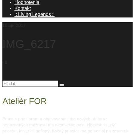
Hodnotenia
Kontakt
:: Living Legends ::
10
apr 2017
IMG_6217
|
0
Hľadanie
pre:
Ateliér FOR
Práca s priestorom a objavovanie jeho nových, doteraz
nepoznaných možností ma nesmierne baví. Neexistuje „zlý“
priestor, len „zle“ riešený. Každý priestor ma potenciál na zmenu k