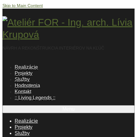
Skip to Main Content
NÁVRH A REKONŠTRUKCIA INTERIÉROV NA KĽÚČ
Realizácie
Projekty
Služby
Hodnotenia
Kontakt
:: Living Legends ::
Menu
Realizácie
Projekty
Služby