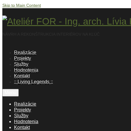
Skip to Main Content
NÁVRH A REKONŠTRUKCIA INTERIÉROV NA KĽÚČ
Realizácie
Projekty
Služby
Hodnotenia
Kontakt
:: Living Legends ::
Menu
Realizácie
Projekty
Služby
Hodnotenia
Kontakt