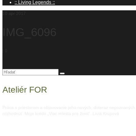
:: Living Legends ::
10
apr 2017
IMG_6096
|
0
Hľadanie
pre:
Ateliér FOR
Práca s priestorom a objavovanie jeho nových, doteraz nepoznaných mo
rozhodnúť. Moje krédo „Viac miesta pre život“. Lívia Krupová