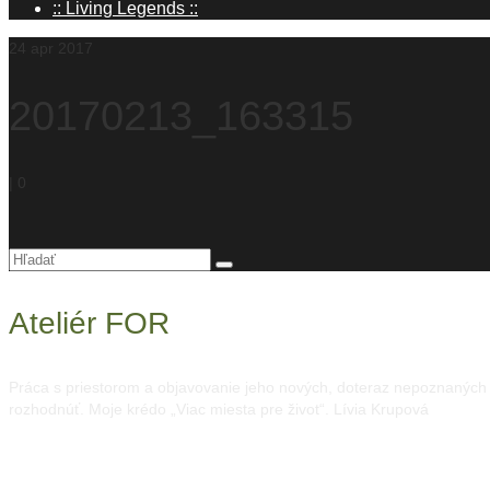
:: Living Legends ::
24
apr 2017
20170213_163315
|
0
Hľadanie
pre:
Ateliér FOR
Práca s priestorom a objavovanie jeho nových, doteraz nepoznaných mo
rozhodnúť. Moje krédo „Viac miesta pre život“. Lívia Krupová