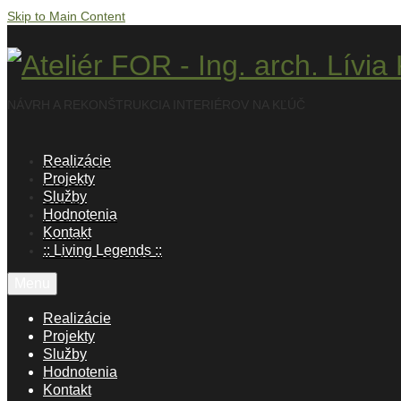
Skip to Main Content
NÁVRH A REKONŠTRUKCIA INTERIÉROV NA KĽÚČ
Realizácie
Projekty
Služby
Hodnotenia
Kontakt
:: Living Legends ::
Menu
Realizácie
Projekty
Služby
Hodnotenia
Kontakt