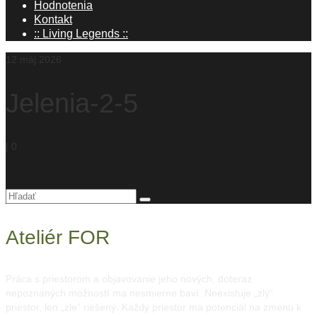
Hodnotenia
Kontakt
:: Living Legends ::
12
máj 2026
Jelenia-2-5
|
0
Hľadanie
pre:
Ateliér FOR
Práca s priestorom a objavovanie jeho nových, doteraz
nepoznaných možností ma nesmierne baví. Neexistuje „zlý“
priestor, len „zle“ riešený. Každý priestor ma potenciál na zmenu k