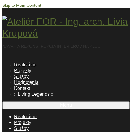
Skip to Main Content
NÁVRH A REKONŠTRUKCIA INTERIÉROV NA KĽÚČ
Realizácie
Projekty
Služby
Hodnotenia
Kontakt
:: Living Legends ::
Menu
Realizácie
Projekty
Služby