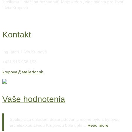
lepšiemu – stačí sa rozhodnúť. Moje krédo „Viac miesta pre život“.
Lívia Krupová
Kontakt
Ing. arch. Lívia Krupová
+421 915 958 153
krupova@atelierfor.sk
Vaše hodnotenia
Spolupráca ohľadom dozariaďovania môjho bytu s bytovou
architektkou Líviou Krupovou bola úpln…
Read more