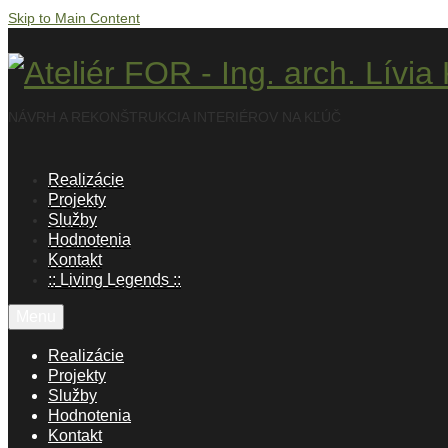
Skip to Main Content
NÁVRH A REKONŠTRUKCIA INTERIÉROV NA KĽÚČ
Realizácie
Projekty
Služby
Hodnotenia
Kontakt
:: Living Legends ::
Menu
Realizácie
Projekty
Služby
Hodnotenia
Kontakt