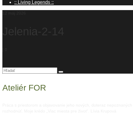
:: Living Legends ::
12
máj 2026
Jelenia-2-14
|
0
Hľadanie
pre:
Ateliér FOR
Práca s priestorom a objavovanie jeho nových, doteraz nepoznaných mo
rozhodnúť. Moje krédo „Viac miesta pre život“. Lívia Krupová