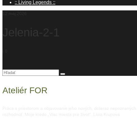
:: Living Legends ::
12
máj 2026
Jelenia-2-1
|
0
Hľadanie
pre:
Ateliér FOR
Práca s priestorom a objavovanie jeho nových, doteraz nepoznaných mo
rozhodnúť. Moje krédo „Viac miesta pre život“. Lívia Krupová