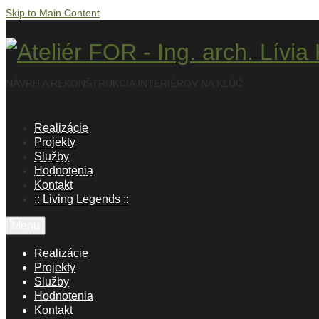
Skip to Main Content
NÁVRH A REKONŠTRUKCIA INTERIÉROV NA KĽÚČ
Realizácie
Projekty
Služby
Hodnotenia
Kontakt
:: Living Legends ::
Menu
Realizácie
Projekty
Služby
Hodnotenia
Kontakt