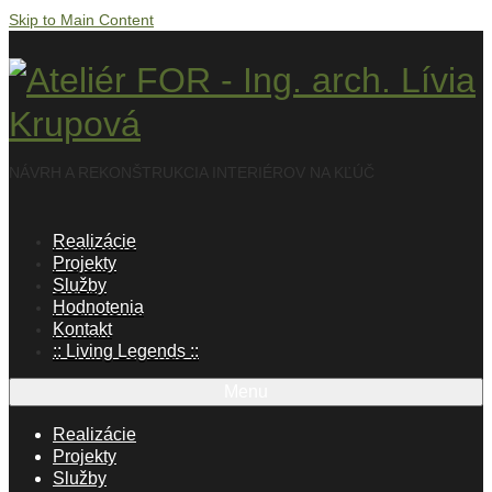
Skip to Main Content
NÁVRH A REKONŠTRUKCIA INTERIÉROV NA KĽÚČ
Realizácie
Projekty
Služby
Hodnotenia
Kontakt
:: Living Legends ::
Menu
Realizácie
Projekty
Služby