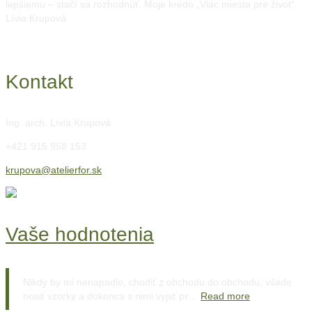
lepšiemu – stačí sa rozhodnúť. Moje krédo „Viac miesta pre život“.
Lívia Krupová
Kontakt
Ing. arch. Lívia Krupová
+421 915 958 153
krupova@atelierfor.sk
Vaše hodnotenia
Nikdy by mi nenapadlo, chodiť z obchodu do obchodu, všade
nosiť vzorky a dokonca s nimi vyjsť pr…
Read more