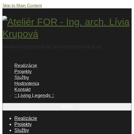
Skip to Main Content
NÁVRH A REKONŠTRUKCIA INTERIÉROV NA KĽÚČ
Realizácie
Projekty
Služby
Hodnotenia
Kontakt
:: Living Legends ::
Menu
Realizácie
Projekty
Služby