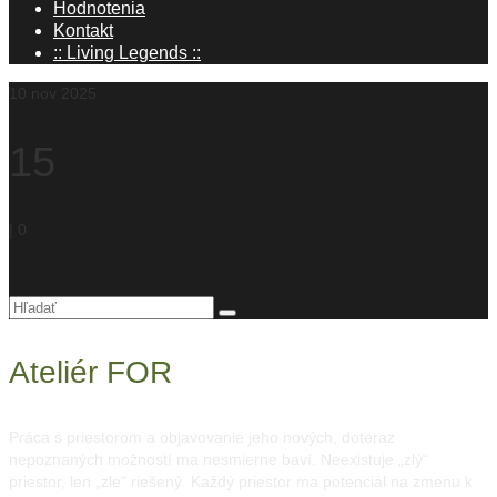
Hodnotenia
Kontakt
:: Living Legends ::
10
nov 2025
15
|
0
Hľadanie
pre:
Ateliér FOR
Práca s priestorom a objavovanie jeho nových, doteraz
nepoznaných možností ma nesmierne baví. Neexistuje „zlý“
priestor, len „zle“ riešený. Každý priestor ma potenciál na zmenu k