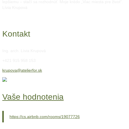
lepšiemu – stačí sa rozhodnúť. Moje krédo „Viac miesta pre život“.
Lívia Krupová
Kontakt
Ing. arch. Lívia Krupová
+421 915 958 153
krupova@atelierfor.sk
Vaše hodnotenia
https://cs.airbnb.com/rooms/19077726