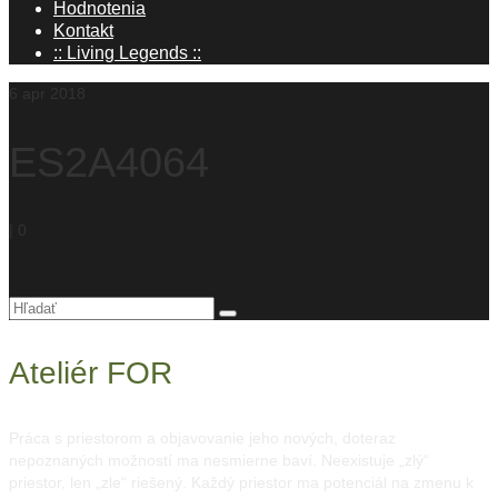
Hodnotenia
Kontakt
:: Living Legends ::
6
apr 2018
ES2A4064
|
0
Hľadanie
pre:
Ateliér FOR
Práca s priestorom a objavovanie jeho nových, doteraz
nepoznaných možností ma nesmierne baví. Neexistuje „zlý“
priestor, len „zle“ riešený. Každý priestor ma potenciál na zmenu k