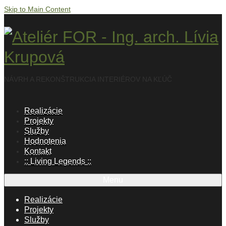
Skip to Main Content
NÁVRH A REKONŠTRUKCIA INTERIÉROV NA KĽÚČ
Realizácie
Projekty
Služby
Hodnotenia
Kontakt
:: Living Legends ::
Menu
Realizácie
Projekty
Služby