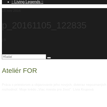
:: Living Legends ::
15
nov 2016
p_20161105_122835
|
0
Hľadanie
pre:
Ateliér FOR
Práca s priestorom a objavovanie jeho nových, doteraz nepoznaných mo
rozhodnúť. Moje krédo „Viac miesta pre život“. Lívia Krupová