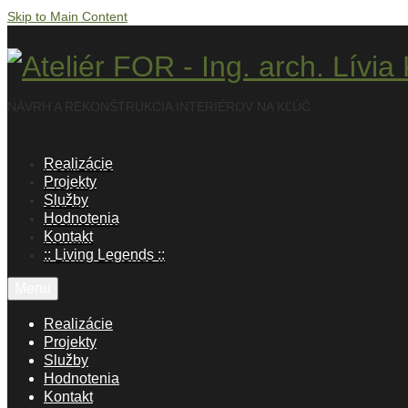
Skip to Main Content
NÁVRH A REKONŠTRUKCIA INTERIÉROV NA KĽÚČ
Realizácie
Projekty
Služby
Hodnotenia
Kontakt
:: Living Legends ::
Menu
Realizácie
Projekty
Služby
Hodnotenia
Kontakt