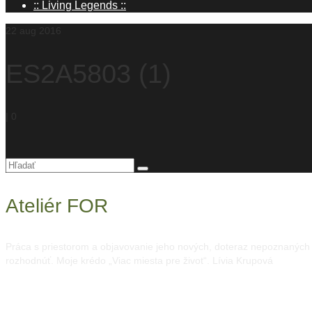
:: Living Legends ::
22
aug 2016
ES2A5803 (1)
|
0
Hľadanie
pre:
Ateliér FOR
Práca s priestorom a objavovanie jeho nových, doteraz nepoznaných mo
rozhodnúť. Moje krédo „Viac miesta pre život“. Lívia Krupová