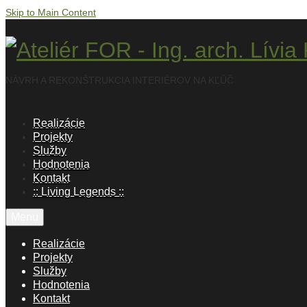
Skip to Main Content
NÁVRH A REKONŠTRUKCIA INTERIÉROV NA KĽÚČ
Realizácie
Projekty
Služby
Hodnotenia
Kontakt
:: Living Legends ::
Menu
Realizácie
Projekty
Služby
Hodnotenia
Kontakt