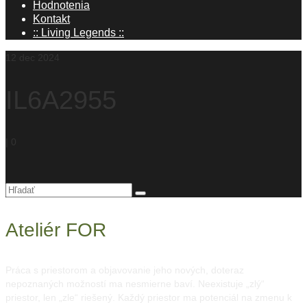
Hodnotenia
Kontakt
:: Living Legends ::
12
dec 2024
IL6A2955
|
0
Hľadanie
pre:
Ateliér FOR
Práca s priestorom a objavovanie jeho nových, doteraz
nepoznaných možností ma nesmierne baví. Neexistuje „zlý“
priestor, len „zle“ riešený. Každý priestor ma potenciál na zmenu k