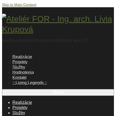
Skip to Main Content
NÁVRH A REKONŠTRUKCIA INTERIÉROV NA KĽÚČ
Realizácie
Projekty
Služby
Hodnotenia
Kontakt
:: Living Legends ::
Menu
Realizácie
Projekty
Služby