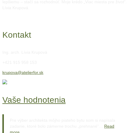
lepšiemu – stačí sa rozhodnúť. Moje krédo „Viac miesta pre život“.
Lívia Krupová
Kontakt
Ing. arch. Lívia Krupová
+421 915 958 153
krupova@atelierfor.sk
Vaše hodnotenia
Pre výber architekta môjho piateho bytu som si napísala
zadanie, ktoré bolo zámerne trochu „prehnané“…
Read
more