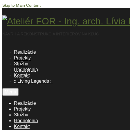
Skip to Main Content
NÁVRH A REKONŠTRUKCIA INTERIÉROV NA KĽÚČ
Realizácie
Projekty
Služby
Hodnotenia
Kontakt
:: Living Legends ::
Menu
Realizácie
Projekty
Služby
Hodnotenia
Kontakt