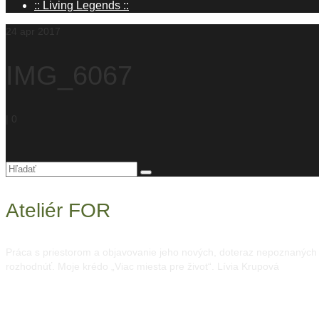
:: Living Legends ::
24
apr 2017
IMG_6067
|
0
Hľadanie
pre:
Ateliér FOR
Práca s priestorom a objavovanie jeho nových, doteraz nepoznaných mo
rozhodnúť. Moje krédo „Viac miesta pre život“. Lívia Krupová