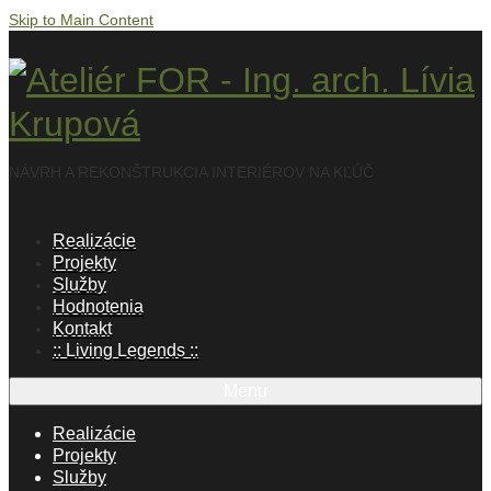
Skip to Main Content
NÁVRH A REKONŠTRUKCIA INTERIÉROV NA KĽÚČ
Realizácie
Projekty
Služby
Hodnotenia
Kontakt
:: Living Legends ::
Menu
Realizácie
Projekty
Služby