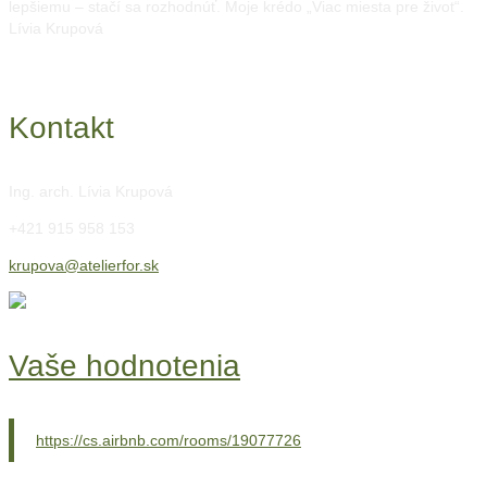
lepšiemu – stačí sa rozhodnúť. Moje krédo „Viac miesta pre život“.
Lívia Krupová
Kontakt
Ing. arch. Lívia Krupová
+421 915 958 153
krupova@atelierfor.sk
Vaše hodnotenia
https://cs.airbnb.com/rooms/19077726