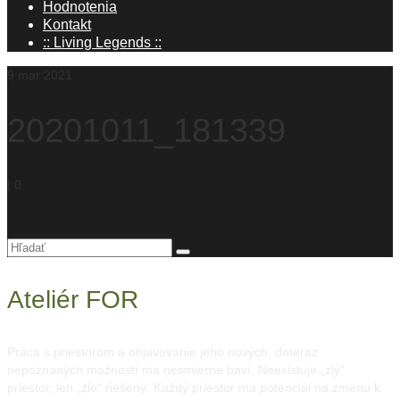
Hodnotenia
Kontakt
:: Living Legends ::
9
mar 2021
20201011_181339
|
0
Hľadanie
pre:
Ateliér FOR
Práca s priestorom a objavovanie jeho nových, doteraz
nepoznaných možností ma nesmierne baví. Neexistuje „zlý“
priestor, len „zle“ riešený. Každý priestor ma potenciál na zmenu k