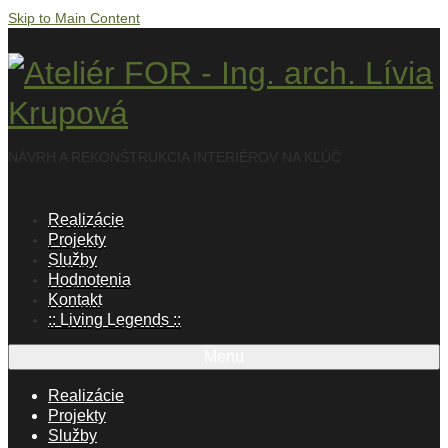
Skip to Main Content
NÁVRH A REKONŠTRUKCIA INTERIÉROV NA KĽÚČ
Realizácie
Projekty
Služby
Hodnotenia
Kontakt
:: Living Legends ::
Menu
Realizácie
Projekty
Služby