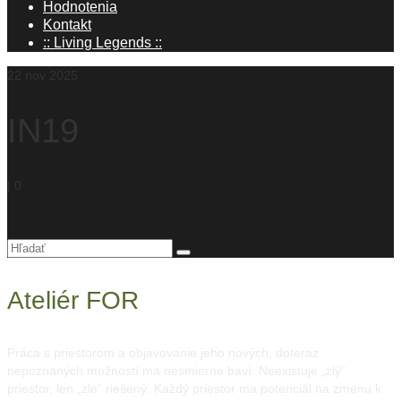
Hodnotenia
Kontakt
:: Living Legends ::
22
nov 2025
IN19
|
0
Hľadanie
pre:
Ateliér FOR
Práca s priestorom a objavovanie jeho nových, doteraz
nepoznaných možností ma nesmierne baví. Neexistuje „zlý“
priestor, len „zle“ riešený. Každý priestor ma potenciál na zmenu k