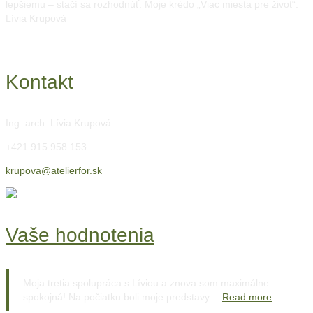
lepšiemu – stačí sa rozhodnúť. Moje krédo „Viac miesta pre život“.
Lívia Krupová
Kontakt
Ing. arch. Lívia Krupová
+421 915 958 153
krupova@atelierfor.sk
Vaše hodnotenia
Moja tretia spolupráca s Líviou a znova som maximálne
spokojná! Na počiatku boli moje predstavy…
Read more