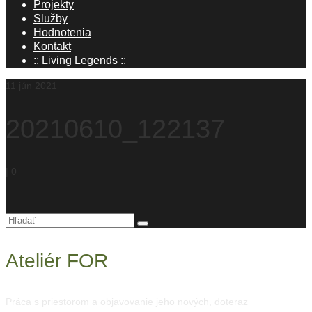
Projekty
Služby
Hodnotenia
Kontakt
:: Living Legends ::
11
jún 2021
20210610_122137
|
0
Hľadanie
pre:
Ateliér FOR
Práca s priestorom a objavovanie jeho nových, doteraz