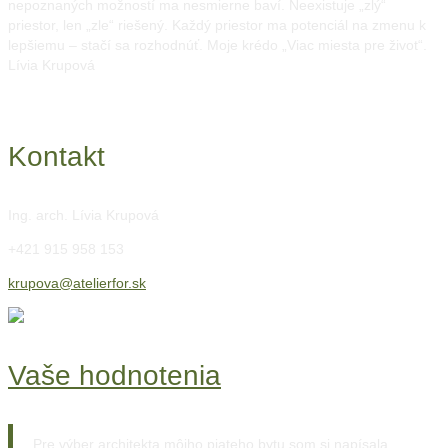
nepoznaných možností ma nesmierne baví. Neexistuje „zlý“
priestor, len „zle“ riešený. Každý priestor ma potenciál na zmenu k
lepšiemu – stačí sa rozhodnúť. Moje krédo „Viac miesta pre život“.
Lívia Krupová
Kontakt
Ing. arch. Lívia Krupová
+421 915 958 153
krupova@atelierfor.sk
Vaše hodnotenia
Pre výber architekta môjho piateho bytu som si napísala