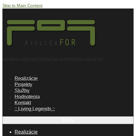
Skip to Main Content
NÁVRH A REKONŠTRUKCIA INTERIÉROV NA KĽÚČ
Realizácie
Projekty
Služby
Hodnotenia
Kontakt
:: Living Legends ::
Menu
Realizácie