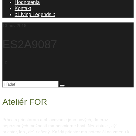
Hodnotenia
Kontakt
:: Living Legends ::
13
nov 2018
ES2A9087
|
0
Hľadanie
pre:
Ateliér FOR
Práca s priestorom a objavovanie jeho nových, doteraz
nepoznaných možností ma nesmierne baví. Neexistuje „zlý“
priestor, len „zle“ riešený. Každý priestor ma potenciál na zmenu k