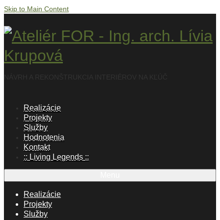
Skip to Main Content
NÁVRH A REKONŠTRUKCIA INTERIÉROV NA KĽÚČ
Realizácie
Projekty
Služby
Hodnotenia
Kontakt
:: Living Legends ::
Menu
Realizácie
Projekty
Služby