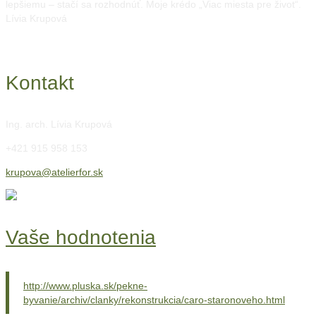
lepšiemu – stačí sa rozhodnúť. Moje krédo „Viac miesta pre život“.
Lívia Krupová
Kontakt
Ing. arch. Lívia Krupová
+421 915 958 153
krupova@atelierfor.sk
Vaše hodnotenia
http://www.pluska.sk/pekne-
byvanie/archiv/clanky/rekonstrukcia/caro-staronoveho.html