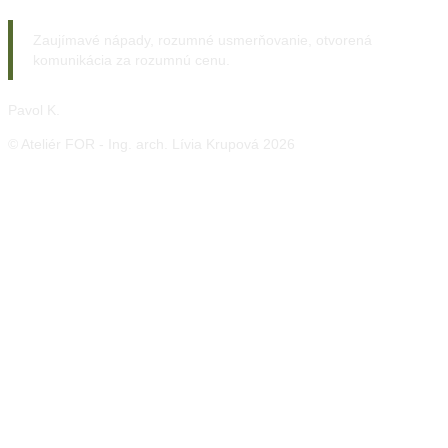
Zaujímavé nápady, rozumné usmerňovanie, otvorená
komunikácia za rozumnú cenu.
Pavol K.
© Ateliér FOR - Ing. arch. Lívia Krupová 2026