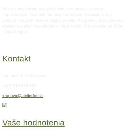
Práca s priestorom a objavovanie jeho nových, doteraz
nepoznaných možností ma nesmierne baví. Neexistuje „zlý“
priestor, len „zle“ riešený. Každý priestor ma potenciál na zmenu k
lepšiemu – stačí sa rozhodnúť. Moje krédo „Viac miesta pre život“.
Lívia Krupová
Kontakt
Ing. arch. Lívia Krupová
+421 915 958 153
krupova@atelierfor.sk
Vaše hodnotenia