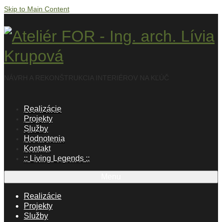
Skip to Main Content
NÁVRH A REKONŠTRUKCIA INTERIÉROV NA KĽÚČ
Realizácie
Projekty
Služby
Hodnotenia
Kontakt
:: Living Legends ::
Menu
Realizácie
Projekty
Služby