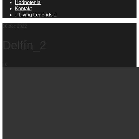
Hodnotenia
Kontakt
:: Living Legends ::
30
dec 2022
Delfín_2
|
0