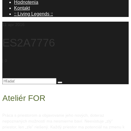
Hodnotenia
Kontakt
:: Living Legends ::
11
apr 2016
ES2A7776
|
0
Hľadanie
pre:
Ateliér FOR
Práca s priestorom a objavovanie jeho nových, doteraz
nepoznaných možností ma nesmierne baví. Neexistuje „zlý“
priestor, len „zle“ riešený. Každý priestor ma potenciál na zmenu k