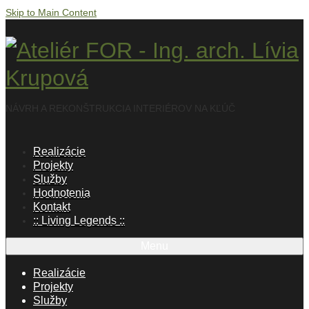
Skip to Main Content
NÁVRH A REKONŠTRUKCIA INTERIÉROV NA KĽÚČ
Realizácie
Projekty
Služby
Hodnotenia
Kontakt
:: Living Legends ::
Menu
Realizácie
Projekty
Služby