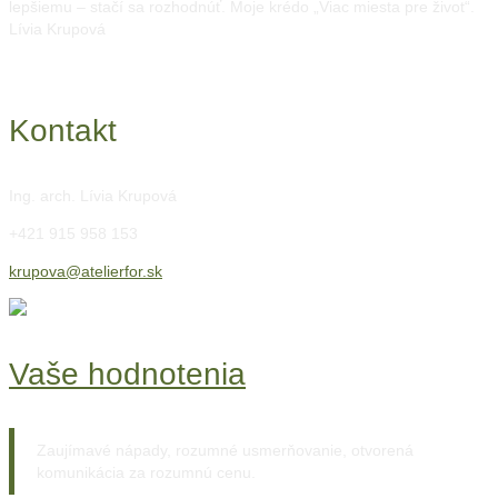
lepšiemu – stačí sa rozhodnúť. Moje krédo „Viac miesta pre život“.
Lívia Krupová
Kontakt
Ing. arch. Lívia Krupová
+421 915 958 153
krupova@atelierfor.sk
Vaše hodnotenia
Zaujímavé nápady, rozumné usmerňovanie, otvorená
komunikácia za rozumnú cenu.